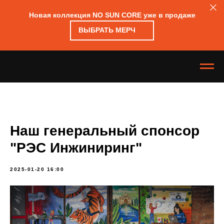
Новая коллекция NO SUN CORE уже в продаже
ВЫБРАТЬ МЕРЧ
Наш генеральный спонсор
"РЭС Инжиниринг"
2025-01-20 16:00