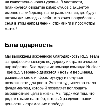
на качественно новом уровне. В частности,
планируется открытие киберклубов с акцентом
именно на киберспорт, а не развлечения, где будут
школы для молодых ребят, кто хочет попробовать
себя в этом направлении, стриминги и просмотры
матчей.
Благодарность
Мы выражаем искреннюю благодарность RES Team
за профессиональную поддержку и стратегическое
партнёрство. Благодаря их помощи команда Nuclear
TigeRES уверенно движется к новым вершинам,
развивает свою инфраструктуру и получает
возможности для роста. Это сотрудничество стало
фундаментом, который позволяет воплощать
амбициозные цели в жизнь. Мы гордимся тем, что
рядом с нами партнёр, который разделяет наши
ценности и стремление к победе.