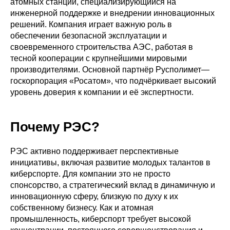
атомных станций, специализирующийся на
инженерной поддержке и внедрении инновационных
решений. Компания играет важную роль в
обеспечении безопасной эксплуатации и
своевременного строительства АЭС, работая в
тесной кооперации с крупнейшими мировыми
производителями. Основной партнёр Русполимет—
госкорпорация «Росатом», что подчёркивает высокий
уровень доверия к компании и её экспертности.
Почему РЭС?
РЭС активно поддерживает перспективные
инициативы, включая развитие молодых талантов в
киберспорте. Для компании это не просто
спонсорство, а стратегический вклад в динамичную и
инновационную сферу, близкую по духу к их
собственному бизнесу. Как и атомная
промышленность, киберспорт требует высокой